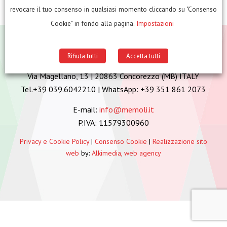
revocare il tuo consenso in qualsiasi momento cliccando su "Consenso
Cookie" in fondo alla pagina.
Impostazioni
MEMOLI BENDING MACHINES s.r.l.
Rifiuta tutti
Accetta tutti
Via Magellano, 13 | 20863 Concorezzo (MB) ITALY
Tel.+39 039.6042210 | WhatsApp: +39 351 861 2073
E-mail:
info@memoli.it
P.IVA: 11579300960
Privacy e Cookie Policy
|
Consenso Cookie
|
Realizzazione sito
web
by:
Alkimedia, web agency