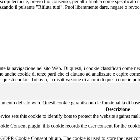
 scopi tecnici e, previo tuo consenso, per altri finalità come specificato 
ilizzando il pulsante "Rifiuta tutti". Puoi liberamente dare, negare o re
ante la navigazione nel sito Web. Di questi, i cookie classificati come 
mo anche cookie di terze parti che ci aiutano ad analizzare e capire com
e questi cookie. Tuttavia, la disattivazione di alcuni di questi cookie po
namento del sito web. Questi cookie garantiscono le funzionalità di base
Descrizione
ice sets this cookie to identify bots to protect the website against mal
ie Consent plugin, this cookie records the user consent for the cookie
y GDPR Cookie Consent plugin. The cookie is used to store the user cons