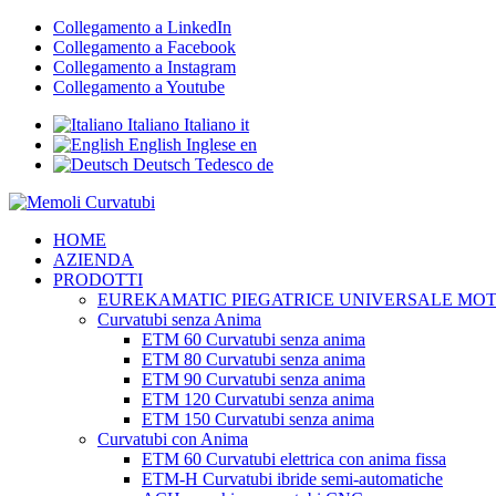
Collegamento a LinkedIn
Collegamento a Facebook
Collegamento a Instagram
Collegamento a Youtube
Italiano
Italiano
it
English
Inglese
en
Deutsch
Tedesco
de
HOME
AZIENDA
PRODOTTI
EUREKAMATIC PIEGATRICE UNIVERSALE MO
Curvatubi senza Anima
ETM 60 Curvatubi senza anima
ETM 80 Curvatubi senza anima
ETM 90 Curvatubi senza anima
ETM 120 Curvatubi senza anima
ETM 150 Curvatubi senza anima
Curvatubi con Anima
ETM 60 Curvatubi elettrica con anima fissa
ETM-H Curvatubi ibride semi-automatiche