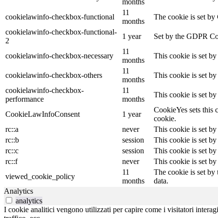
months
11
cookielawinfo-checkbox-functional
The cookie is set by
months
cookielawinfo-checkbox-functional-
1 year
Set by the GDPR Cook
2
11
cookielawinfo-checkbox-necessary
This cookie is set b
months
11
cookielawinfo-checkbox-others
This cookie is set b
months
cookielawinfo-checkbox-
11
This cookie is set b
performance
months
CookieYes sets this c
CookieLawInfoConsent
1 year
cookie.
rc::a
never
This cookie is set by
rc::b
session
This cookie is set by
rc::c
session
This cookie is set by
rc::f
never
This cookie is set by
11
The cookie is set by
viewed_cookie_policy
months
data.
Analytics
analytics
I cookie analitici vengono utilizzati per capire come i visitatori inter