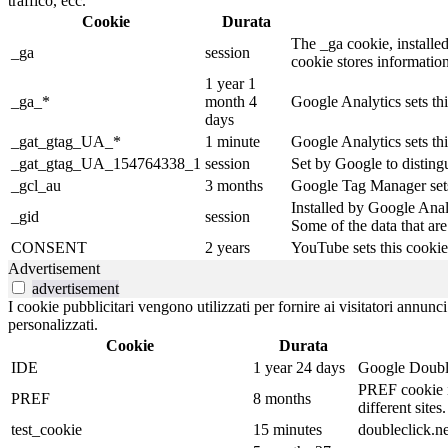
traffico, ecc.
Cookie
Durata
The _ga cookie, installed
_ga
session
cookie stores informatio
1 year 1
_ga_*
month 4
Google Analytics sets th
days
_gat_gtag_UA_*
1 minute
Google Analytics sets thi
_gat_gtag_UA_154764338_1
session
Set by Google to distingu
_gcl_au
3 months
Google Tag Manager sets 
Installed by Google Analy
_gid
session
Some of the data that are
CONSENT
2 years
YouTube sets this cookie
Advertisement
advertisement
I cookie pubblicitari vengono utilizzati per fornire ai visitatori annun
personalizzati.
Cookie
Durata
IDE
1 year 24 days
Google DoubleC
PREF cookie is
PREF
8 months
different sites.
test_cookie
15 minutes
doubleclick.ne