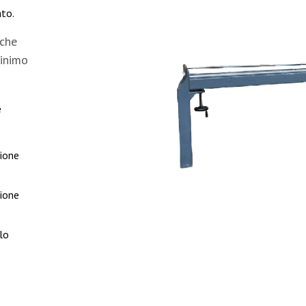
ato.
 che
minimo
e
ione
ione
lo