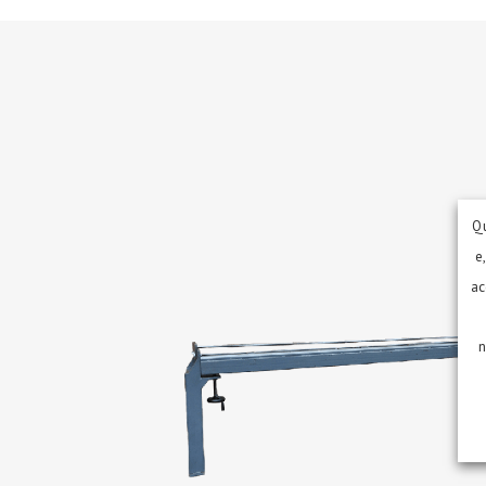
Qu
e
ac
n