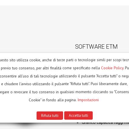
SOFTWARE ETM
Tutte le curvatubi della s
esto sito utilizza cookie, anche di terze parti o tecnologie simili per scopi tecn
Touch Screen”, un software
, previo tuo consenso, per altri finalità come specificato nella
Cookie Policy
. P
lo schermo Touch.
consentire all'uso di tali tecnologie utilizzando il pulsante "Accetta tutti" o neg
Grazie alle tecnologie di ul
e chiudere l'avviso utilizzando il pulsante "Rifiuta tutti". Puoi liberamente dare,
funzioni essenziali:
egare o revocare il tuo consenso in qualsiasi momento cliccando su "Consen
Cookie" in fondo alla pagina.
Impostazioni
Memorizzazione di 99 pr
Calcolo capacità massim
Rifiuta tutti
Accetta tutti
Grafico capacità raggi mi