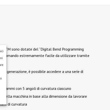
erie ETM sono dotate del “Digital Bend Programming
ici
 di comando estremamente facile da utilizzare tramite
uoi
are
tima generazione, è possibile accedere a una serie di
so
ogrammi con 5 angoli di curvatura ciascuno
e della macchina in base alla dimensione da lavorare
nimi di curvatura