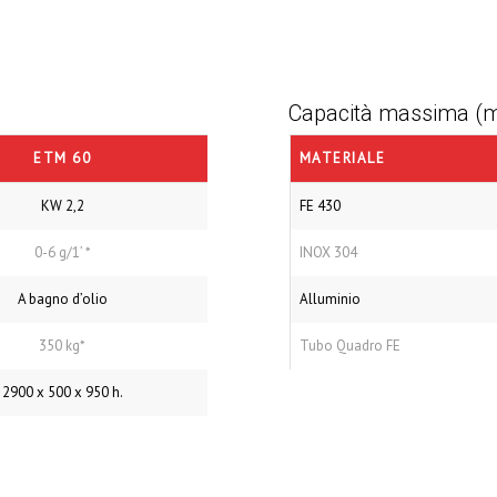
Capacità massima (
ETM 60
MATERIALE
KW 2,2
FE 430
0-6 g/1’ *
INOX 304
A bagno d’olio
Alluminio
350 kg*
Tubo Quadro FE
2900 x 500 x 950 h.