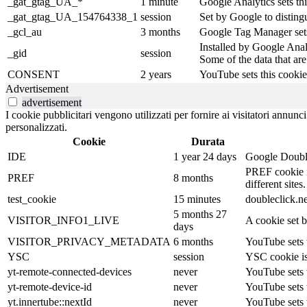
_gat_gtag_UA_*
1 minute
Google Analytics sets thi
_gat_gtag_UA_154764338_1
session
Set by Google to distingu
_gcl_au
3 months
Google Tag Manager sets 
Installed by Google Analy
_gid
session
Some of the data that are
CONSENT
2 years
YouTube sets this cookie
Advertisement
advertisement
I cookie pubblicitari vengono utilizzati per fornire ai visitatori annun
personalizzati.
Cookie
Durata
IDE
1 year 24 days
Google DoubleC
PREF cookie is
PREF
8 months
different sites.
test_cookie
15 minutes
doubleclick.ne
5 months 27
VISITOR_INFO1_LIVE
A cookie set b
days
VISITOR_PRIVACY_METADATA
6 months
YouTube sets t
YSC
session
YSC cookie is
yt-remote-connected-devices
never
YouTube sets 
yt-remote-device-id
never
YouTube sets 
yt.innertube::nextId
never
YouTube sets t