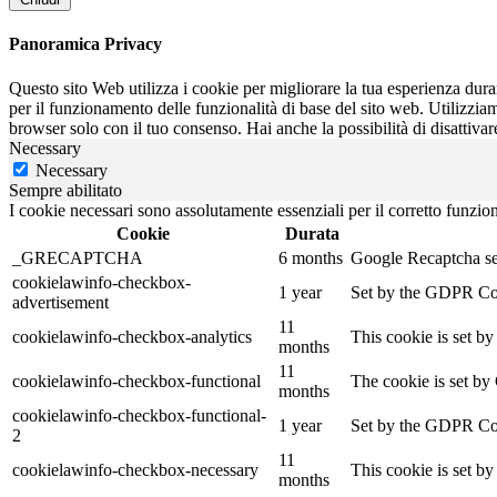
Panoramica Privacy
Questo sito Web utilizza i cookie per migliorare la tua esperienza dur
per il funzionamento delle funzionalità di base del sito web. Utilizzia
browser solo con il tuo consenso. Hai anche la possibilità di disattivar
Necessary
Necessary
Sempre abilitato
I cookie necessari sono assolutamente essenziali per il corretto funzio
Cookie
Durata
_GRECAPTCHA
6 months
Google Recaptcha serv
cookielawinfo-checkbox-
1 year
Set by the GDPR Cook
advertisement
11
cookielawinfo-checkbox-analytics
This cookie is set b
months
11
cookielawinfo-checkbox-functional
The cookie is set by
months
cookielawinfo-checkbox-functional-
1 year
Set by the GDPR Cook
2
11
cookielawinfo-checkbox-necessary
This cookie is set b
months