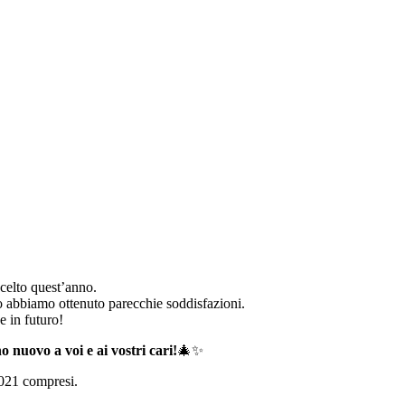
scelto quest’anno.
no abbiamo ottenuto parecchie soddisfazioni.
e in futuro!
 nuovo a voi e ai vostri cari!
🎄✨
2021 compresi.