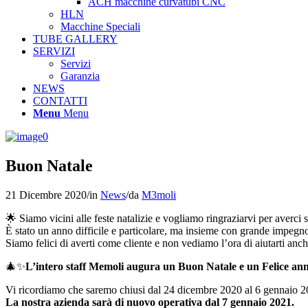
ACH macchine curvatubi CNC
HLN
Macchine Speciali
TUBE GALLERY
SERVIZI
Servizi
Garanzia
NEWS
CONTATTI
Menu
Menu
Buon Natale
21 Dicembre 2020
/
in
News
/
da
M3moli
🌟 Siamo vicini alle feste natalizie e vogliamo ringraziarvi per averci 
È stato un anno difficile e particolare, ma insieme con grande impeg
Siamo felici di averti come cliente e non vediamo l’ora di aiutarti anch
🎄✨
L’intero staff Memoli augura un Buon Natale e un Felice anno
Vi ricordiamo che saremo chiusi dal 24 dicembre 2020 al 6 gennaio 
La nostra azienda sarà di nuovo operativa dal 7 gennaio 2021.