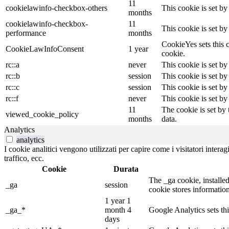
11
cookielawinfo-checkbox-others
This cookie is set b
months
cookielawinfo-checkbox-
11
This cookie is set b
performance
months
CookieYes sets this c
CookieLawInfoConsent
1 year
cookie.
rc::a
never
This cookie is set by
rc::b
session
This cookie is set by
rc::c
session
This cookie is set by
rc::f
never
This cookie is set by
11
The cookie is set by
viewed_cookie_policy
months
data.
Analytics
analytics
I cookie analitici vengono utilizzati per capire come i visitatori inter
traffico, ecc.
Cookie
Durata
The _ga cookie, installed
_ga
session
cookie stores informatio
1 year 1
_ga_*
month 4
Google Analytics sets th
days