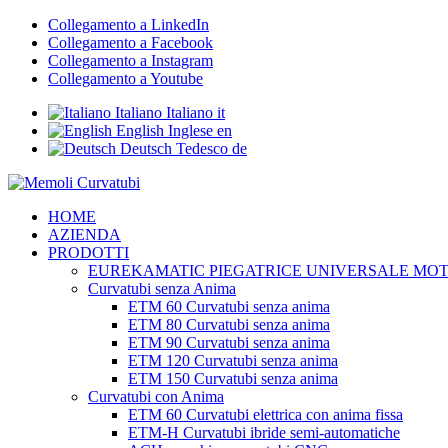
Collegamento a LinkedIn
Collegamento a Facebook
Collegamento a Instagram
Collegamento a Youtube
Italiano
Italiano
it
English
Inglese
en
Deutsch
Tedesco
de
HOME
AZIENDA
PRODOTTI
EUREKAMATIC PIEGATRICE UNIVERSALE MO
Curvatubi senza Anima
ETM 60 Curvatubi senza anima
ETM 80 Curvatubi senza anima
ETM 90 Curvatubi senza anima
ETM 120 Curvatubi senza anima
ETM 150 Curvatubi senza anima
Curvatubi con Anima
ETM 60 Curvatubi elettrica con anima fissa
ETM-H Curvatubi ibride semi-automatiche