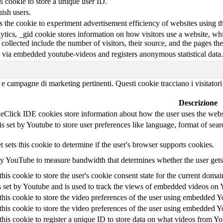
s cookie to store a unique user ID.
ish users.
the cookie to experiment advertisement efficiency of websites using the
tics, _gid cookie stores information on how visitors use a website, whil
 collected include the number of visitors, their source, and the pages t
 via embedded youtube-videos and registers anonymous statistical data.
ci e campagne di marketing pertinenti. Questi cookie tracciano i visitator
Descrizione
lick IDE cookies store information about how the user uses the website
 set by Youtube to store user preferences like language, format of se
t sets this cookie to determine if the user's browser supports cookies.
y YouTube to measure bandwidth that determines whether the user gets 
his cookie to store the user's cookie consent state for the current domai
 set by Youtube and is used to track the views of embedded videos on 
this cookie to store the video preferences of the user using embedded 
this cookie to store the video preferences of the user using embedded 
his cookie to register a unique ID to store data on what videos from Y