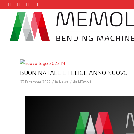
BUON NATALE E FELICE ANNO NUOVO
/
/
23 Dicembre 2022
in
News
da
M3moli