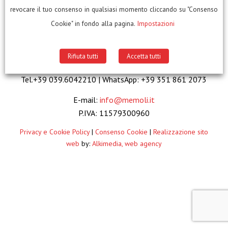
revocare il tuo consenso in qualsiasi momento cliccando su "Consenso
Cookie" in fondo alla pagina.
Impostazioni
MEMOLI BENDING MACHINES s.r.l.
Rifiuta tutti
Accetta tutti
Via Magellano, 13 | 20863 Concorezzo (MB) ITALY
Tel.+39 039.6042210 | WhatsApp: +39 351 861 2073
E-mail:
info@memoli.it
P.IVA: 11579300960
Privacy e Cookie Policy
|
Consenso Cookie
|
Realizzazione sito
web
by:
Alkimedia, web agency