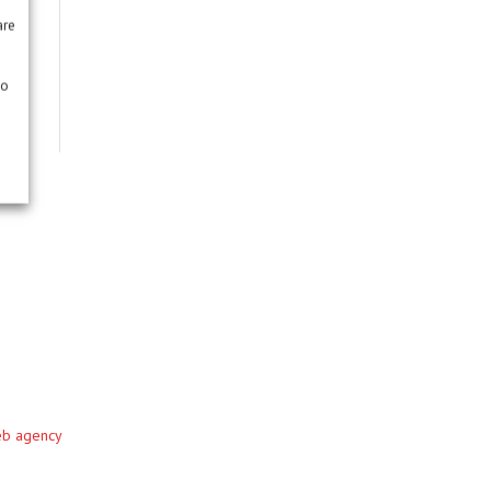
are
so
eb agency