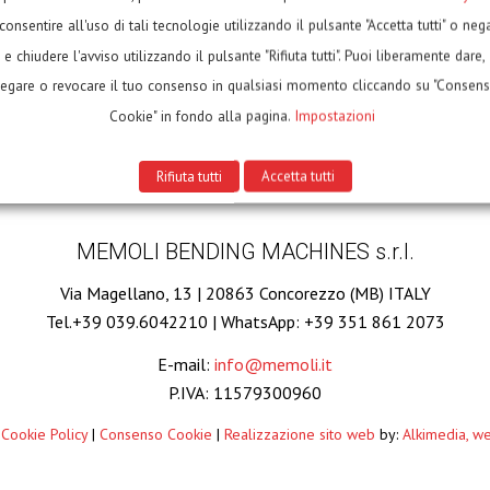
Pagina 1 di 3
consentire all'uso di tali tecnologie utilizzando il pulsante "Accetta tutti" o neg
e chiudere l'avviso utilizzando il pulsante "Rifiuta tutti". Puoi liberamente dare,
egare o revocare il tuo consenso in qualsiasi momento cliccando su "Consen
Cookie" in fondo alla pagina.
Impostazioni
Rifiuta tutti
Accetta tutti
MEMOLI BENDING MACHINES s.r.l.
Via Magellano, 13 | 20863 Concorezzo (MB) ITALY
Tel.+39 039.6042210 | WhatsApp: +39 351 861 2073
E-mail:
info@memoli.it
P.IVA: 11579300960
 Cookie Policy
|
Consenso Cookie
|
Realizzazione sito web
by:
Alkimedia, w