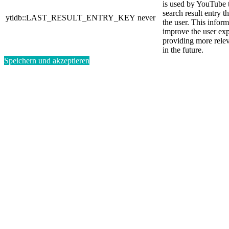
is used by YouTube to
search result entry t
ytidb::LAST_RESULT_ENTRY_KEY
never
the user. This inform
improve the user ex
providing more relev
in the future.
Speichern und akzeptieren