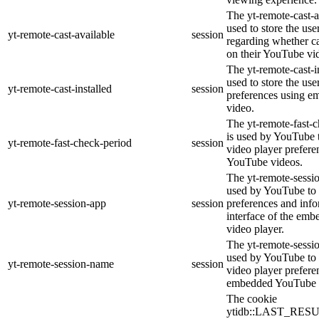
The yt-remote-cast-a
used to store the use
yt-remote-cast-available
session
regarding whether ca
on their YouTube vid
The yt-remote-cast-in
used to store the use
yt-remote-cast-installed
session
preferences using 
video.
The yt-remote-fast-
is used by YouTube t
yt-remote-fast-check-period
session
video player prefer
YouTube videos.
The yt-remote-sessio
used by YouTube to 
yt-remote-session-app
session
preferences and info
interface of the em
video player.
The yt-remote-sessi
used by YouTube to s
yt-remote-session-name
session
video player prefere
embedded YouTube 
The cookie
ytidb::LAST_RE