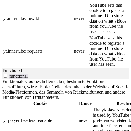
YouTube sets this
cookie to register a
unique ID to store
yt.innertube::nextId
never
data on what videos
from YouTube the
user has seen.
YouTube sets this
cookie to register a
unique ID to store
yt.innertube::requests
never
data on what videos
from YouTube the
user has seen.
Functional
functional
Funktionale Cookies helfen dabei, bestimmte Funktionen
auszuführen, wie z. B. das Teilen des Inhalts der Website auf Social-
Media-Plattformen, das Sammeln von Rückmeldungen und andere
Funktionen von Drittanbietern.
Cookie
Dauer
Beschr
The yt-player-heade
is used by YouTube t
yt-player-headers-readable
never
preferences related 
and interface, enhanc
viewing experience.