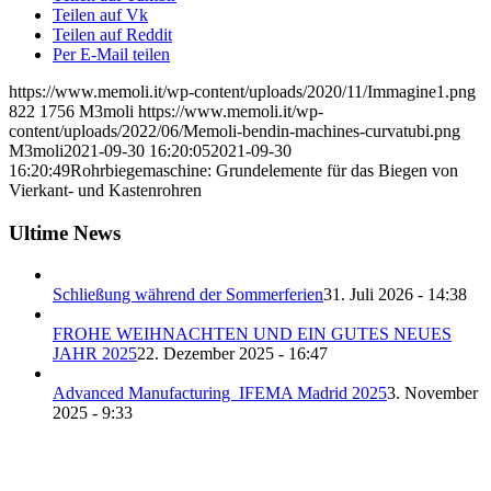
Teilen auf Vk
Teilen auf Reddit
Per E-Mail teilen
https://www.memoli.it/wp-content/uploads/2020/11/Immagine1.png
822
1756
M3moli
https://www.memoli.it/wp-
content/uploads/2022/06/Memoli-bendin-machines-curvatubi.png
M3moli
2021-09-30 16:20:05
2021-09-30
16:20:49
Rohrbiegemaschine: Grundelemente für das Biegen von
Vierkant- und Kastenrohren
Ultime News
Schließung während der Sommerferien
31. Juli 2026 - 14:38
FROHE WEIHNACHTEN UND EIN GUTES NEUES
JAHR 2025
22. Dezember 2025 - 16:47
Advanced Manufacturing IFEMA Madrid 2025
3. November
2025 - 9:33